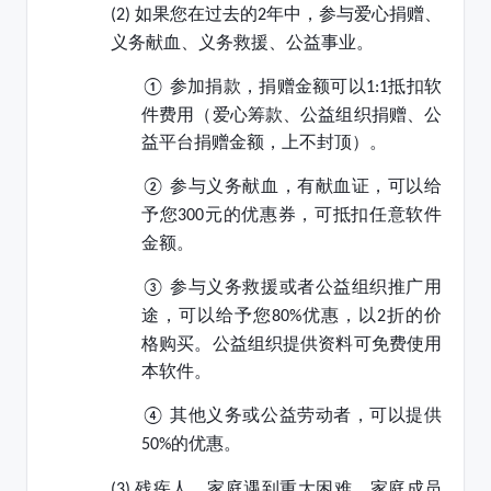
如果您在过去的
年中，参与爱心捐赠、
(2)
2
义务献血、义务救援、公益事业。
参加捐款，捐赠金额可以
抵扣软
①
1:1
件费用（爱心筹款、公益组织捐赠、公
益平台捐赠金额，上不封顶）。
参与义务献血，有献血证，可以给
②
予您
元的优惠券，可抵扣任意软件
300
金额。
参与义务救援或者公益组织推广用
③
途，可以给予您
优惠，以
折的价
80%
2
格购买。公益组织提供资料可免费使用
本软件。
其他义务或公益劳动者，可以提供
④
的优惠。
50%
残疾人、家庭遇到重大困难、家庭成员
(3)