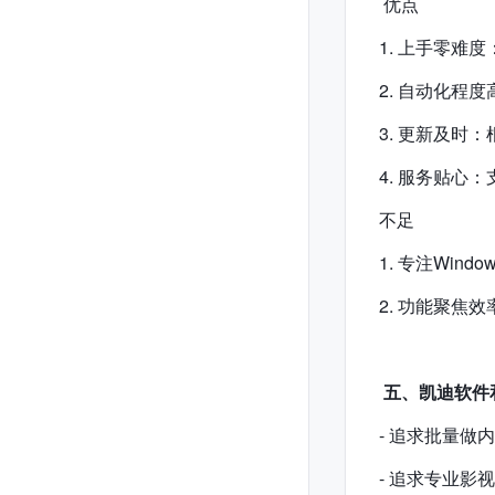
优点
1. 上手零
2. 自动化
3. 更新及
4. 服务贴
不足
1. 专注Win
2. 功能聚焦
五、凯迪软件
- 追求批量
- 追求专业影