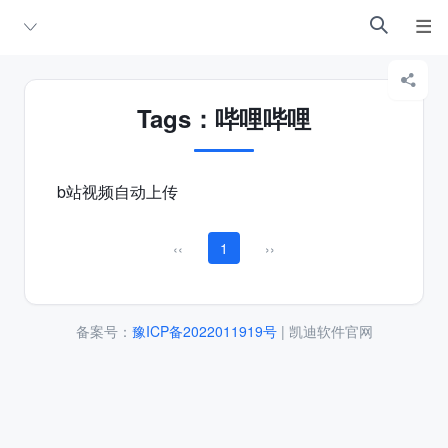



Tags：哔哩哔哩
b站视频自动上传
‹‹
1
››
备案号：
豫ICP备2022011919号
| 凯迪软件官网