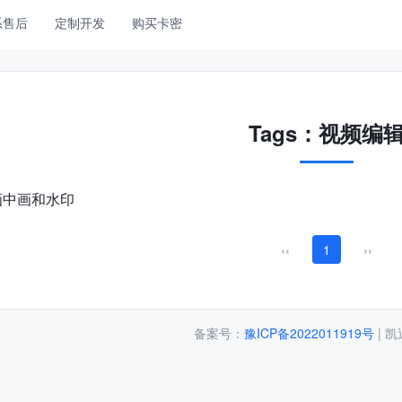
系售后
定制开发
购买卡密
Tags：视频编
画中画和水印
‹‹
1
››
备案号：
豫ICP备2022011919号
| 